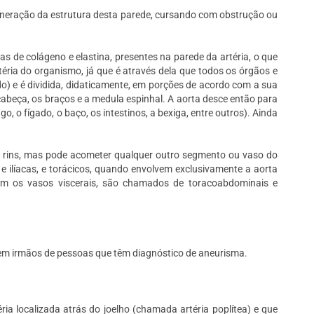
generação da estrutura desta parede, cursando com obstrução ou
 de colágeno e elastina, presentes na parede da artéria, o que
éria do organismo, já que é através dela que todos os órgãos e
do) e é dividida, didaticamente, em porções de acordo com a sua
cabeça, os braços e a medula espinhal. A aorta desce então para
o fígado, o baço, os intestinos, a bexiga, entre outros). Ainda
s rins, mas pode acometer qualquer outro segmento ou vaso do
 ilíacas, e torácicos, quando envolvem exclusivamente a aorta
em os vasos viscerais, são chamados de toracoabdominais e
em irmãos de pessoas que têm diagnóstico de aneurisma.
ia localizada atrás do joelho (chamada artéria poplítea) e que