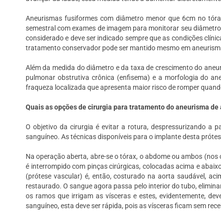
Aneurismas fusiformes com diâmetro menor que 6cm no tór
semestral com exames de imagem para monitorar seu diâmetro. 
considerado e deve ser indicado sempre que as condições clíni
tratamento conservador pode ser mantido mesmo em aneurism
Além da medida do diâmetro e da taxa de crescimento do aneuri
pulmonar obstrutiva crônica (enfisema) e a morfologia do an
fraqueza localizada que apresenta maior risco de romper quand
Quais as opções de cirurgia para tratamento do aneurisma de 
O objetivo da cirurgia é evitar a rotura, despressurizando a
sanguíneo. As técnicas disponíveis para o implante desta prótes
Na operação aberta, abre-se o tórax, o abdome ou ambos (nos 
é interrompido com pinças cirúrgicas, colocadas acima e abaix
(prótese vascular) é, então, costurado na aorta saudável, ac
restaurado. O sangue agora passa pelo interior do tubo, elimi
os ramos que irrigam as vísceras e estes, evidentemente, dev
sanguíneo, esta deve ser rápida, pois as vísceras ficam sem rece