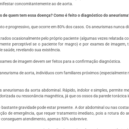
nifestar concomitantemente ao de aorta.
s de quem tem essa doença? Como é feito o diagnóstico do aneurisma
ento e progressivo, que ocorre em 80% dos casos. Os aneurismas
nunca
di
trados ocasionalmente pelo próprio paciente (algumas vezes relatada co
mente perceptível se o paciente for magro) e por exames de imagem, 
e saúde, revelando sua existência.
slot gacor
,
demo slot
exames de imagem devem ser feitos para a confirmação diagnóstica.
 aneurisma de aorta, indivíduos com familiares próximos (especialmente
s aneurismas da aorta abdominal. Rápido, indolor e simples, permite me
orizada ou ressonância magnética, já que os ossos da parede torácica 
bastante gravidade pode estar presente. A dor abdominal ou nas costas 
ação de emergência, que requer tratamento imediato, pois a rotura do 
ue conseguem atendimento, apenas 50% sobrevive.