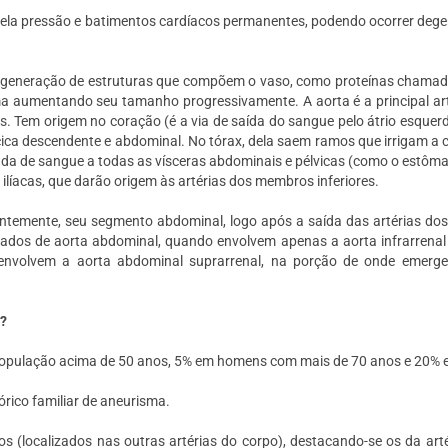
e pela pressão e batimentos cardíacos permanentes, podendo ocorrer de
a degeneração de estruturas que compõem o vaso, como proteínas chamadas
rma aumentando seu tamanho progressivamente. A aorta é a principal art
s. Tem origem no coração (é a via de saída do sangue pelo átrio esquer
rácica descendente e abdominal. No tórax, dela saem ramos que irrigam a 
 de sangue a todas as vísceras abdominais e pélvicas (como o estômago, 
 ilíacas, que darão origem às artérias dos membros inferiores.
temente, seu segmento abdominal, logo após a saída das artérias do
dos de aorta abdominal, quando envolvem apenas a aorta infrarrenal e
envolvem a aorta abdominal suprarrenal, na porção de onde emerg
o?
população acima de 50 anos, 5% em homens com mais de 70 anos e 20% 
órico familiar de aneurisma.
s (localizados nas outras artérias do corpo), destacando-se os da artér