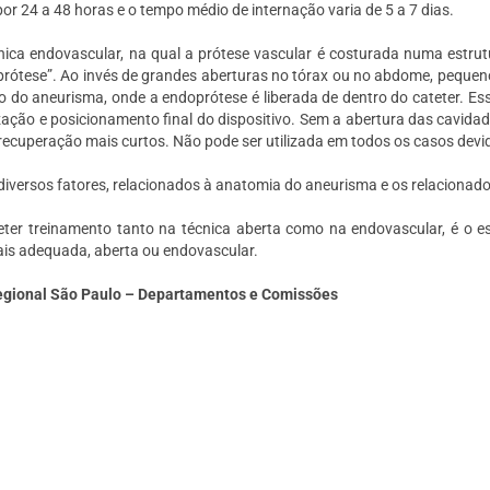
por 24 a 48 horas e o tempo médio de internação varia de 5 a 7 dias.
nica endovascular, na qual a prótese vascular é costurada numa estrut
rótese”. Ao invés de grandes aberturas no tórax ou no abdome, pequenos 
ro do aneurisma, onde a endoprótese é liberada de dentro do cateter. Ess
zação e posicionamento final do dispositivo. Sem a abertura das cavida
ecuperação mais curtos. Não pode ser utilizada em todos os casos devid
diversos fatores, relacionados à anatomia do aneurisma e os relacionado
eter treinamento tanto na técnica aberta como na endovascular, é o esp
 mais adequada, aberta ou endovascular.
 Regional São Paulo – Departamentos e Comissões