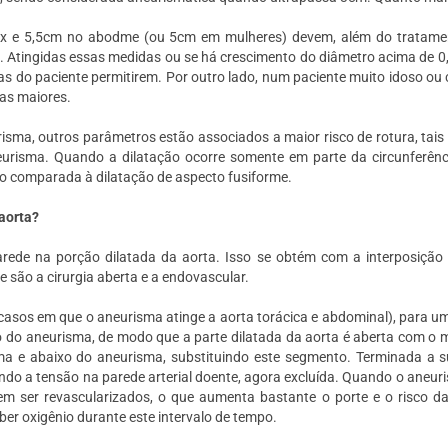
ax e 5,5cm no abodme (ou 5cm em mulheres) devem, além do tratame
Atingidas essas medidas ou se há crescimento do diâmetro acima de 0,5
cas do paciente permitirem. Por outro lado, num paciente muito idoso ou
as maiores.
sma, outros parâmetros estão associados a maior risco de rotura, tais 
eurisma. Quando a dilatação ocorre somente em parte da circunferênc
o comparada à dilatação de aspecto fusiforme.
aorta?
 parede na porção dilatada da aorta. Isso se obtém com a interposição
e são a cirurgia aberta e a endovascular.
casos em que o aneurisma atinge a aorta torácica e abdominal), para um
o do aneurisma, de modo que a parte dilatada da aorta é aberta com o m
ima e abaixo do aneurisma, substituindo este segmento. Terminada a s
nando a tensão na parede arterial doente, agora excluída. Quando o aneu
em ser revascularizados, o que aumenta bastante o porte e o risco da
ber oxigênio durante este intervalo de tempo.