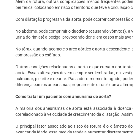
Além da rotura, outras complicações menos frequentes podem
periférica, colocando em risco o território que teve a circulaç
Com dilatação progressiva da aorta, pode ocorrer compressão d
No abdome, pode comprimir o duodeno (causando vômitos), a ve
urina do rim até a bexiga, provocando dor e, em casos mais ava
No tórax, quando acomete o arco aórtico e aorta descendente, p
compressão do esôfago.
Outras condições relacionadas a aorta e que cursam dor torá
aorta. Essas alterações devem sempre ser lembradas, e invest
pulmonar, pleurite e neurite. Passado o momento agudo, pode
diferença com os aneurismas propriamente ditos é que a alter
Como tratar um paciente com aneurisma de aorta?
A maioria dos aneurismas de aorta está associada à doença de
correlacionado à velocidade de crescimento da dilatação. Assim
O principal fator associado ao risco de rotura é o diâmetro
avançar da idade, essa medida tende a aumentar discretamente