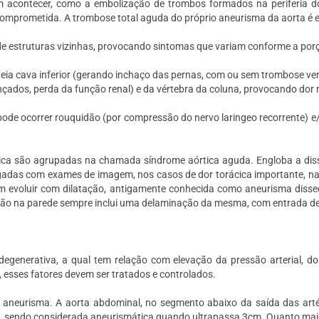
 acontecer, como a embolização de trombos formados na periferia do
ão comprometida. A trombose total aguda do próprio aneurisma da aorta é
e estruturas vizinhas, provocando sintomas que variam conforme a porç
ia cava inferior (gerando inchaço das pernas, com ou sem trombose v
nçados, perda da função renal) e da vértebra da coluna, provocando dor
ode ocorrer rouquidão (por compressão do nervo laringeo recorrente) e/o
cica são agrupadas na chamada síndrome aórtica aguda. Engloba a dis
igadas com exames de imagem, nos casos de dor torácica importante, na
m evoluir com dilatação, antigamente conhecida como aneurisma dissec
ação na parede sempre inclui uma delaminação da mesma, com entrada de
generativa, a qual tem relação com elevação da pressão arterial, dos
, esses fatores devem ser tratados e controlados.
 do aneurisma. A aorta abdominal, no segmento abaixo da saída das ar
, sendo considerada aneurismática quando ultrapassa 3cm. Quanto maior