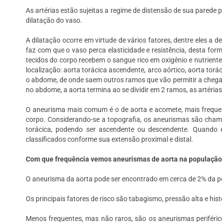
As artérias estão sujeitas a regime de distensão de sua pared
dilatação do vaso.
A dilatação ocorre em virtude de vários fatores, dentre eles 
faz com que o vaso perca elasticidade e resistência, desta fo
tecidos do corpo recebem o sangue rico em oxigênio e nutriente
localização: aorta torácica ascendente, arco aórtico, aorta to
o abdome, de onde saem outros ramos que vão permitir a chegada
no abdome, a aorta termina ao se dividir em 2 ramos, as artérias
O aneurisma mais comum é o de aorta e acomete, mais frequen
corpo. Considerando-se a topografia, os aneurismas são chama
torácica, podendo ser ascendente ou descendente. Quando 
classificados conforme sua extensão proximal e distal.
Com que frequência vemos aneurismas de aorta na populaçã
O aneurisma da aorta pode ser encontrado em cerca de 2% da 
Os principais fatores de risco são tabagismo, pressão alta e hist
Menos frequentes, mas não raros, são os aneurismas periférico