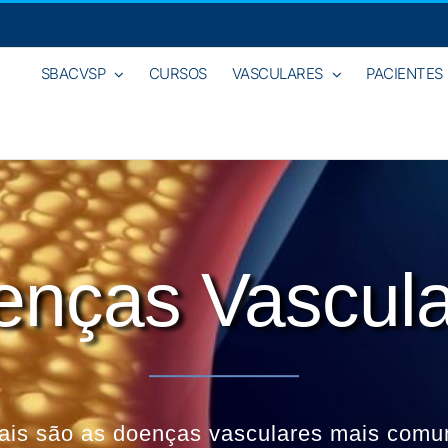
SBACVSP
CURSOS
VASCULARES
PACIENTES
enças Vascula
ais são as doenças vasculares mais comu