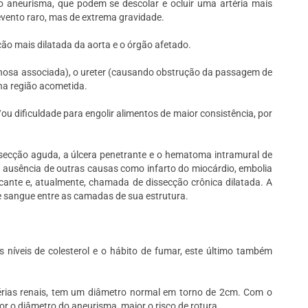
 aneurisma, que podem se descolar e ocluir uma artéria mais
 evento raro, mas de extrema gravidade.
ão mais dilatada da aorta e o órgão afetado.
enosa associada), o ureter (causando obstrução da passagem de
 na região acometida.
u dificuldade para engolir alimentos de maior consistência, por
secção aguda, a úlcera penetrante e o hematoma intramural de
 ausência de outras causas como infarto do miocárdio, embolia
ante e, atualmente, chamada de dissecção crônica dilatada. A
 sangue entre as camadas de sua estrutura.
 níveis de colesterol e o hábito de fumar, este último também
térias renais, tem um diâmetro normal em torno de 2cm. Com o
 o diâmetro do aneurisma, maior o risco de rotura.