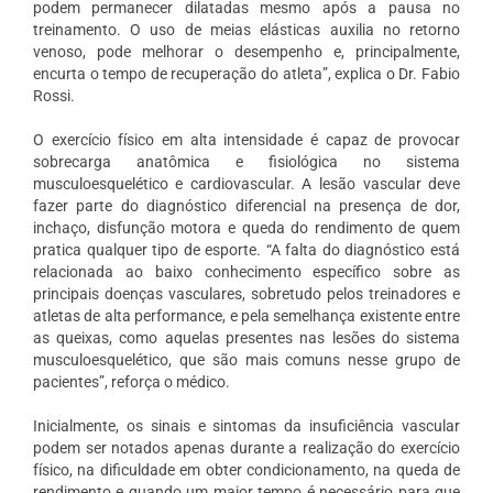
podem permanecer dilatadas mesmo após a pausa no
treinamento. O uso de meias elásticas auxilia no retorno
venoso, pode melhorar o desempenho e, principalmente,
encurta o tempo de recuperação do atleta”, explica o Dr. Fabio
Rossi.
O exercício físico em alta intensidade é capaz de provocar
sobrecarga anatômica e fisiológica no sistema
musculoesquelético e cardiovascular. A lesão vascular deve
fazer parte do diagnóstico diferencial na presença de dor,
inchaço, disfunção motora e queda do rendimento de quem
pratica qualquer tipo de esporte. “A falta do diagnóstico está
relacionada ao baixo conhecimento específico sobre as
principais doenças vasculares, sobretudo pelos treinadores e
atletas de alta performance, e pela semelhança existente entre
as queixas, como aquelas presentes nas lesões do sistema
musculoesquelético, que são mais comuns nesse grupo de
pacientes”, reforça o médico.
Inicialmente, os sinais e sintomas da insuficiência vascular
podem ser notados apenas durante a realização do exercício
físico, na dificuldade em obter condicionamento, na queda de
rendimento e quando um maior tempo é necessário para que