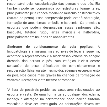
responsável pela vascularização das pernas e dos pés. Ela
também pode ser comprimida por estruturas ligamentares,
principalmente pela cabeça medial do músculo gastrocnêmico
(batata da perna). Essa compressão pode levar à obstrução,
formação de aneurismas, embolia e isquemia. Os principais
esportes que podem desencadear essas síndromes são:
basquete, futebol, rúgbi, artes marciais e halterofilia,
principalmente em usuários de anabolizantes.
Síndrome do aprisionamento da veia poplítea:
A
fisiopatologia é a mesma, mas ao invés de levar à isquemia,
acontece o represamento e a hipertensão venosa do sangue
drenado das pernas e pés. Nos estágios iniciais ocorre
sensação de peso, dificuldade de condicionamento e
recuperação física, ou até mesmo dor, edema e escurecimento
da pele. Nos casos mais graves há chances de formação de
varizes e ulcerações, e até mesmo a trombose.
“A lista de possíveis problemas vasculares relacionados ao
esporte é vasta. De uma forma geral, qualquer dor, edema,
inchaço e alteração na performance pode indicar sintoma
vascular e deve ser investigado. As orientações devem ser