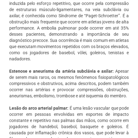
induzida pelo esforço repetitivo, que ocorre pela compressão
de estruturas músculo-ligamentares, na veia subclávia ou
axilar, é conhecida como Síndrome de “Paget-Schroetter”. É a
obstrução mais frequente que ocorre em atletas jovens de alta
performance. A embolia pulmonar pode ocorrer em até 35%
desses pacientes, demonstrando a importância de seu
diagnóstico precoce. Sua ocorrência é mais comum em atletas
que executam movimentos repetidos com os braços elevados,
como os jogadores de basebol, vôlei, goleiros, tenistas e
nadadores.
Estenose e aneurisma da artéria subclávia e axilar:
Apesar
de serem mais raros, os mesmos fenômenos fisiopatológicos
compressivos e obstrutivos, acima descritos, podem também
ocorrer nas artérias e provocar compressões, obstruções,
aneurismas, embolismo, trombose e até isquemia do membro.
Lesão do arco arterial palmar:
É uma lesão vascular que pode
ocorrer em pessoas envolvidas em esportes de impacto
constante e repetitivo nas palmas das mãos, como ocorre em
jogadores de handebol, basebol, basquete e goleiros. É
causada por inflamação crônica dos vasos, que pode levar à