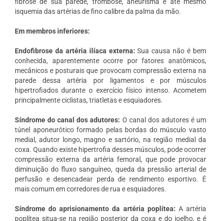
fibrose de sua parede, trombose, aneurisma e até mesmo
isquemia das artérias de fino calibre da palma da mão.
Em membros inferiores:
Endofibrose da artéria ilíaca externa:
Sua causa não é bem
conhecida, aparentemente ocorre por fatores anatômicos,
mecânicos e posturais que provocam compressão externa na
parede dessa artéria por ligamentos e por músculos
hipertrofiados durante o exercício físico intenso. Acometem
principalmente ciclistas, triatletas e esquiadores.
Síndrome do canal dos adutores:
O canal dos adutores é um
túnel aponeurótico formado pelas bordas do músculo vasto
medial, adutor longo, magno e sartório, na região medial da
coxa. Quando existe hipertrofia desses músculos, pode ocorrer
compressão externa da artéria femoral, que pode provocar
diminuição do fluxo sanguíneo, queda da pressão arterial de
perfusão e desencadear perda de rendimento esportivo. É
mais comum em corredores de rua e esquiadores.
Síndrome do aprisionamento da artéria poplítea:
A artéria
poplítea situa-se na região posterior da coxa e do joelho, e é