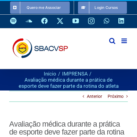
Ir
Quero me Associar
Login Cursos
para
o
Spotify
SoundCloud
Facebook
X
YouTube
Instagram
WhatsApp
Link
conteúdo
Início
IMPRENSA
Avaliação médica durante a prática de
esporte deve fazer parte da rotina do atleta
Anterior
Próximo
Avaliação médica durante a prática
de esporte deve fazer parte da rotina