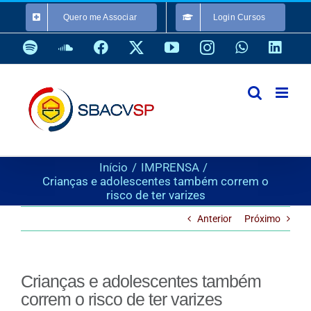
Ir
Quero me Associar
Login Cursos
para
o
Spotify
SoundCloud
Facebook
X
YouTube
Instagram
WhatsApp
Link
conteúdo
Início
IMPRENSA
Crianças e adolescentes também correm o
risco de ter varizes
Anterior
Próximo
Crianças e adolescentes também
correm o risco de ter varizes