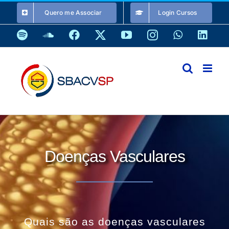
Ir
Quero me Associar
Login Cursos
para
o
Spotify
SoundCloud
Facebook
X
YouTube
Instagram
WhatsApp
Link
conteúdo
Doenças Vasculares
Quais são as doenças vasculares