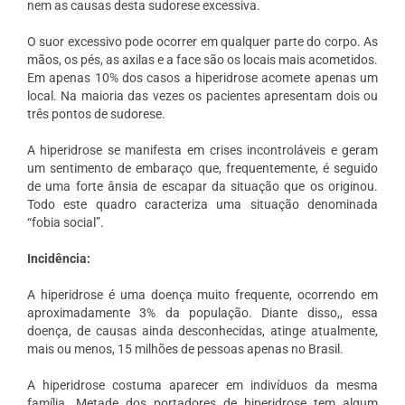
nem as causas desta sudorese excessiva.
O suor excessivo pode ocorrer em qualquer parte do corpo. As
mãos, os pés, as axilas e a face são os locais mais acometidos.
Em apenas 10% dos casos a hiperidrose acomete apenas um
local. Na maioria das vezes os pacientes apresentam dois ou
três pontos de sudorese.
A hiperidrose se manifesta em crises incontroláveis e geram
um sentimento de embaraço que, frequentemente, é seguido
de uma forte ânsia de escapar da situação que os originou.
Todo este quadro caracteriza uma situação denominada
“fobia social”.
Incidência:
A hiperidrose é uma doença muito frequente, ocorrendo em
aproximadamente 3% da população. Diante disso,, essa
doença, de causas ainda desconhecidas, atinge atualmente,
mais ou menos, 15 milhões de pessoas apenas no Brasil.
A hiperidrose costuma aparecer em indivíduos da mesma
família. Metade dos portadores de hiperidrose tem algum