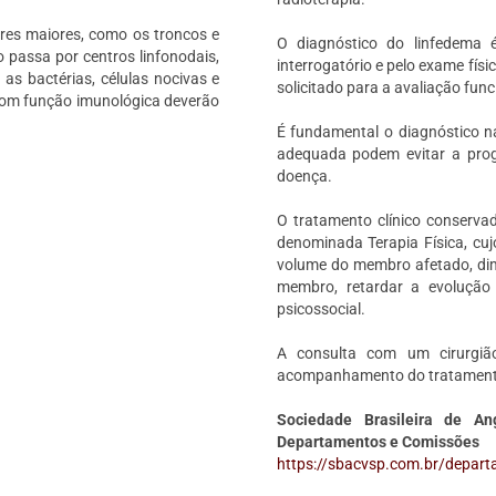
lares maiores, como os troncos e
O diagnóstico do linfedema é
o passa por centros linfonodais,
interrogatório e pelo exame fís
 as bactérias, células nocivas e
solicitado para a avaliação funci
 com função imunológica deverão
É fundamental o diagnóstico na
adequada podem evitar a prog
doença.
O tratamento clínico conserva
denominada Terapia Física, cujo
volume do membro afetado, dim
membro, retardar a evolução
psicossocial.
A consulta com um cirurgião
acompanhamento do tratamen
Sociedade Brasileira de A
Departamentos e Comissões
https://sbacvsp.com.br/depart