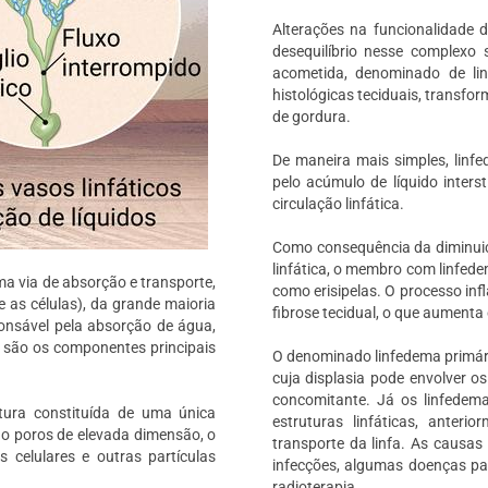
Alterações na funcionalidade d
desequilíbrio nesse complexo
acometida, denominado de linf
histológicas teciduais, transfor
de gordura.
De maneira mais simples, lin
pelo acúmulo de líquido interst
circulação linfática.
Como consequência da diminuiç
linfática, o membro com linfed
ma via de absorção e transporte,
como erisipelas. O processo inf
re as células), da grande maioria
fibrose tecidual, o que aumenta
ponsável pela absorção de água,
e são os componentes principais
O denominado linfedema primári
cuja displasia pode envolver os
concomitante. Já os linfedem
trutura constituída de uma única
estruturas linfáticas, anter
do poros de elevada dimensão, o
transporte da linfa. As causas
 celulares e outras partículas
infecções, algumas doenças para
radioterapia.