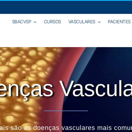
SBACVSP
CURSOS
VASCULARES
PACIENTES
enças Vascula
ais são as doenças vasculares mais comu