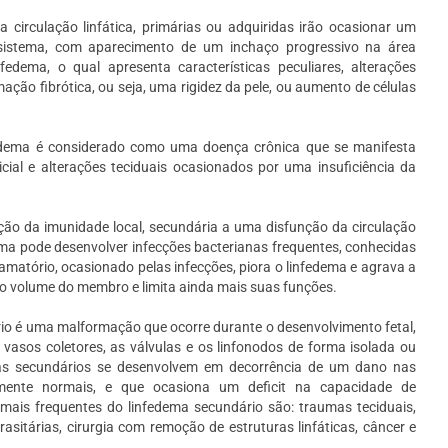
a circulação linfática, primárias ou adquiridas irão ocasionar um
 sistema, com aparecimento de um inchaço progressivo na área
edema, o qual apresenta características peculiares, alterações
mação fibrótica, ou seja, uma rigidez da pele, ou aumento de células
fedema é considerado como uma doença crônica que se manifesta
icial e alterações teciduais ocasionados por uma insuficiência da
ão da imunidade local, secundária a uma disfunção da circulação
ema pode desenvolver infecções bacterianas frequentes, conhecidas
lamatório, ocasionado pelas infecções, piora o linfedema e agrava a
 o volume do membro e limita ainda mais suas funções.
o é uma malformação que ocorre durante o desenvolvimento fetal,
 vasos coletores, as válvulas e os linfonodos de forma isolada ou
as secundários se desenvolvem em decorrência de um dano nas
iormente normais, e que ocasiona um deficit na capacidade de
 mais frequentes do linfedema secundário são: traumas teciduais,
sitárias, cirurgia com remoção de estruturas linfáticas, câncer e