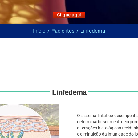
Clique aqui
Início
Pacientes
Linfedema
Linfedema
O sistema linfático desempenh
determinado segmento corpóre
alterações histológicas tecidua
e diminuição da imunidade do lo