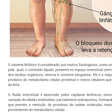
O sistema linfático é considerado, por muitos fisiologistas, como u
pela
qual, o conteúdo líquido presente no espaço intersticial (ent
dos tecidos orgânicos, retorna à corrente sanguínea. Ele é o res
produtos do metabolismo celular, proteínas e restos celulares qu
da linfa.
O fluído intersticial é absorvido pelos capilares linfáticos, es
camada de células endoteliais, parcialmente sobrepostas, forman
que permite a remoção de proteínas de cadeia molecular, restos
provenientes do metabolismo celular.