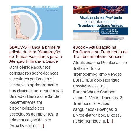
SBACV-SP lança a primeira
eBook – Atualização na
edição do livro “Atualização
Profilaxia e no Tratamento do
de Temas Vasculares para a
Tromboembolismo Venoso
Atenção Primária à Saúde”
Atualização na Profilaxia e no
Obra oferece assuntos
Tratamento do
corriqueiros sobre doenças
Tromboembolismo Venoso
vasculares periféricas e
EDITORESFabio Henrique
incentiva o aprimoramento
RossiMarcelo Calil
dos clínicos que atendem nas
BurihanWalter Campos
Unidades Básicas de Saúde
Júnior1. Veias - Doenças. 2.
Recentemente, foi
Trombose. 3. Vasos
disponibilizado aos
sanguíneos - Doenças. 3.
associados adimplentes, a
Livros eletrônicos. I. Rossi,
primeira edição do livro
Fabio Henrique. II.
[...]
“Atualização de
[...]