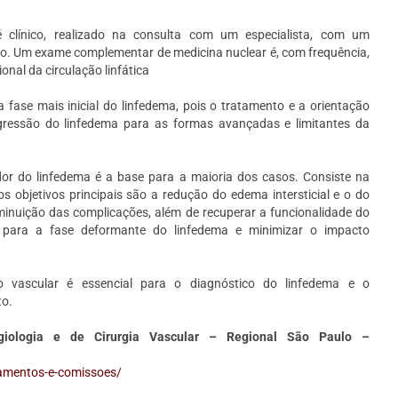
 clínico, realizado na consulta com um especialista, com um
ico. Um exame complementar de medicina nuclear é, com frequência,
onal da circulação linfática
 fase mais inicial do linfedema, pois o tratamento e a orientação
ressão do linfedema para as formas avançadas e limitantes da
dor do linfedema é a base para a maioria dos casos. Consiste na
s objetivos principais são a redução do edema intersticial e o do
inuição das complicações, além de recuperar a funcionalidade do
 para a fase deformante do linfedema e minimizar o impacto
 vascular é essencial para o diagnóstico do linfedema e o
to.
slot gacor
,
demo slot
ngiologia e de Cirurgia Vascular – Regional São Paulo –
amentos-e-comissoes/