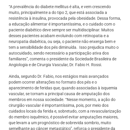
“A prevalência do diabete mellitus é alta, e vem crescendo
muito, principalmente a do tipo 2, que está associada a
resistência à insulina, provocada pela obesidade. Dessa forma,
a educação alimentar é importantíssima, e o cuidado com o
paciente diabético deve sempre ser multidisciplinar. Muitos
desses pacientes acabam evoluindo com retinopatia e a
neuropatia diabética, ou seja, o paciente não enxerga bem e
tem a sensibilidade dos pés diminuída.
Isso prejudica muito o
autocuidado, sendo necessário a participação ativa dos
familiares”, comenta o presidente da Sociedade Brasileira de
Angiologia e de Cirurgia Vascular, Dr. Fabio H. Rossi.
Ainda, segundo Dr. Fabio, nos estágios mais avançados
podem ocorrer alterações no formato dos pés e o
aparecimento de feridas que, quando associadas à isquemia
vascular, se tornam a principal causa de amputação dos
membros em nossa sociedade. “Nesse momento, a ação do
cirurgião vascular é importantíssima, pois, por meio dos
cuidados locais da ferida e, sobretudo, com a revascularização
do membro isquêmico, é possível evitar amputações maiores,
que levam a um prognóstico de sobrevida sombrio, muito
semelhante ao câncer metastático”, reforça o presidente da