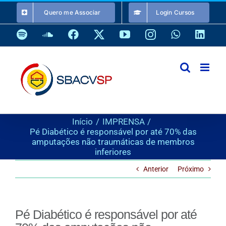
Ir
Quero me Associar
Login Cursos
para
o
Spotify
SoundCloud
Facebook
X
YouTube
Instagram
WhatsApp
Link
conteúdo
Início
IMPRENSA
Pé Diabético é responsável por até 70% das
amputações não traumáticas de membros
inferiores
Anterior
Próximo
Pé Diabético é responsável por até