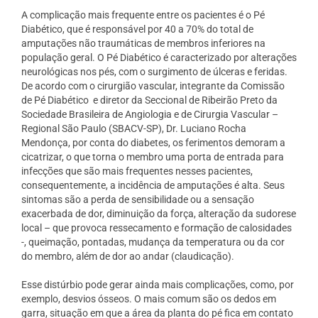
A complicação mais frequente entre os pacientes é o Pé
Diabético, que é responsável por 40 a 70% do total de
amputações não traumáticas de membros inferiores na
população geral. O Pé Diabético é caracterizado por alterações
neurológicas nos pés, com o surgimento de úlceras e feridas.
De acordo com o cirurgião vascular, integrante da Comissão
de Pé Diabético
e diretor da Seccional de Ribeirão Preto da
Sociedade Brasileira de Angiologia e de Cirurgia Vascular –
Regional São Paulo (SBACV-SP), Dr. Luciano Rocha
Mendonça, por conta do diabetes, os ferimentos demoram a
cicatrizar, o que torna o membro uma porta de entrada para
infecções que são mais frequentes nesses pacientes,
consequentemente, a incidência de amputações é alta. Seus
sintomas são a perda de sensibilidade ou a sensação
exacerbada de dor, diminuição da força, alteração da sudorese
local – que provoca ressecamento e formação de calosidades
-, queimação, pontadas, mudança da temperatura ou da cor
do membro, além de dor ao andar (claudicação).
Esse distúrbio pode gerar ainda mais complicações, como, por
exemplo, desvios ósseos. O mais comum são os dedos em
garra, situação em que a área da planta do pé fica em contato