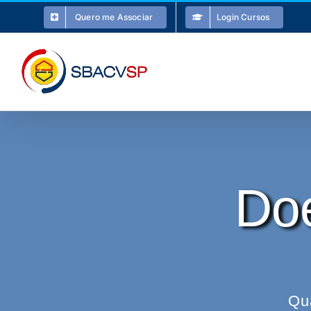
Ir
Quero me Associar
Login Cursos
para
o
conteúdo
Do
Qu