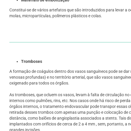
Constitui-se de vários artefatos que são introduzidos para levar a
molas, micropartículas, polímeros plásticos e colas.
Tromboses
A formação de coágulos dentro dos vasos sanguíneos pode se dar n
venosas profundas) e no território arterial, que são vasos sanguín
oxigenado para todos os órgãos.
As tromboses, que ocluem os vasos, levam à falta de circulação n
internos como pulmões, rins, etc. Nos casos onde há risco de perda
órgãos internos, o tratamento endovascular pode transpor essas 
retirada desses trombos com apenas uma punção e colocação de cat
distância, como balões de angioplastia associados a stents. Tais d
implantados com orifícios de cerca de 2 a 4 mm , sem, portanto, a 
grandes incisões.