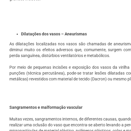
Dilatações dos vasos – Aneurismas
As dilatações localizadas nos vasos são chamadas de aneurism
diminui muito os efeitos adversos que, comumente, surgem com
perda sanguínea, distúrbios ventilatórios e metabólicos.
Por meio de pequenas incisões e exposição dos vasos da virilha
punções (técnica percutânea), pode-se tratar lesões dilatadas 
metálicas) revestidos com material de tecido (Dacron) ou mesmo pl
Sangramentos e malformação vascular
Muitas vezes, sangramentos internos, de diferentes causas, quand
realizar uma oclusão do vaso que encontra-se aberto levando a perd
micropartículas de material plástico, polímeros plásticos, colas e 