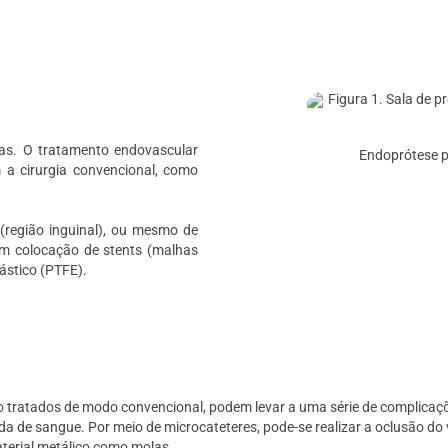
as. O tratamento endovascular
Endoprótese 
 a cirurgia convencional, como
 (região inguinal), ou mesmo de
com colocação de stents (malhas
ástico (PTFE).
o tratados de modo convencional, podem levar a uma série de complicaçõ
a de sangue. Por meio de microcateteres, pode-se realizar a oclusão do 
material metálico como molas.