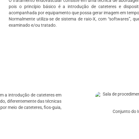
O tratamento endovascular consiste em uma técnica de abordage
pois o princípio básico é a introdução de cateteres e disposi
acompanhada por equipamento que possa gerar imagem em tempo r
Normalmente utiliza-se de sistema de raio-X, com “softwares”, que
examinado e/ou tratado.
sim a introdução de cateteres em
ado, diferentemente das técnicas
 por meio de cateteres, fios-guia,
Conjunto do In