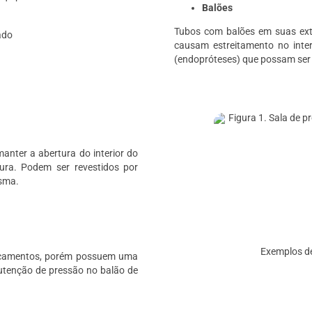
Balões
Tubos com balões em suas extr
ado
causam estreitamento no inter
(endopróteses) que possam ser
anter a abertura do interior do
ura. Podem ser revestidos por
isma.
Exemplos de
dicamentos, porém possuem uma
utenção de pressão no balão de