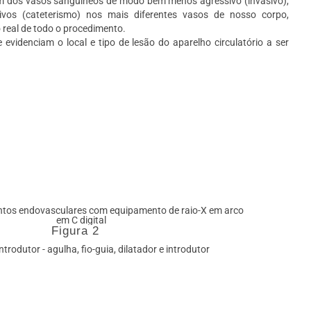
m dos vasos sanguíneos de modo bem menos agressivo (invasivo),
tivos (cateterismo) nos mais diferentes vasos de nosso corpo,
eal de todo o procedimento.
 evidenciam o local e tipo de lesão do aparelho circulatório a ser
Figura 2
trodutor - agulha, fio-guia, dilatador e introdutor