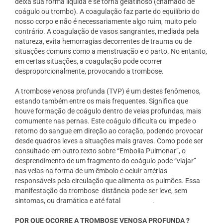
deixa sua forma líquida e se torna gelatinoso (chamado de
coágulo ou trombo). A coagulação faz parte do equilíbrio do
nosso corpo e não é necessariamente algo ruim, muito pelo
contrário. A coagulação de vasos sangrantes, mediada pela
natureza, evita hemorragias decorrentes de trauma ou de
situações comuns como a menstruação e o parto. No entanto,
em certas situações, a coagulação pode ocorrer
desproporcionalmente, provocando a trombose.
A trombose venosa profunda (TVP) é um destes fenômenos,
estando também entre os mais frequentes. Significa que
houve formação de coágulo dentro de veias profundas, mais
comumente nas pernas. Este coágulo dificulta ou impede o
retorno do sangue em direção ao coração, podendo provocar
desde quadros leves a situações mais graves. Como pode ser
consultado em outro texto sobre “Embolia Pulmonar”, o
desprendimento de um fragmento do coágulo pode “viajar”
nas veias na forma de um êmbolo e ocluir artérias
responsáveis pela circulação que alimenta os pulmões. Essa
manifestação da trombose
distância pode ser leve, sem
sintomas, ou dramática e até fatal
slot gacor
.
POR QUE OCORRE A TROMBOSE VENOSA PROFUNDA ?