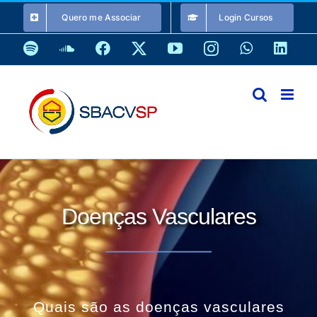
Ir
Quero me Associar
Login Cursos
para
o
Spotify
SoundCloud
Facebook
X
YouTube
Instagram
WhatsApp
Link
conteúdo
Doenças Vasculares
Quais são as doenças vasculares