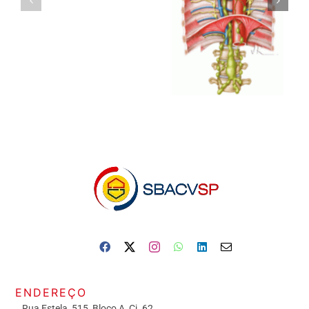
ENDEREÇO
Rua Estela, 515, Bloco A, Cj. 62