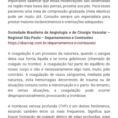
importante salientar que essas modificações são observadas
na região mais baixa das pernas, próxima aos pés. Para esses
pacientes uma meia de compressão graduada (meia elástica)
pode ser muito útil. Consulte sempre um especialista para
prestar maiores esclarecimentos e orientações adequadas.
Sociedade Brasileira de Angiologia e de Cirurgia Vascular –
Regional São Paulo – Departamentos e Comissões
https://sbacvsp.com.br/departamentos-e-comissoes/
A coagulação é um processo da natureza, quando o sangue
deixa sua forma líquida e se torna gelatinoso (chamado de
coágulo ou trombo). A coagulação faz parte do equilíbrio do
nosso corpo e não é necessariamente algo ruim, muito pelo
contrário. A coagulação de vasos sangrantes, mediada pela
natureza, evita hemorragias decorrentes de trauma ou de
situações comuns como a menstruação e o parto. No entanto,
em certas situações, a coagulação pode ocorrer
desproporcionalmente, provocando a trombose.
A trombose venosa profunda (TVP) é um destes fenômenos,
estando também entre os mais frequentes. Significa que
houve formação de coágulo dentro de veias profundas, mais