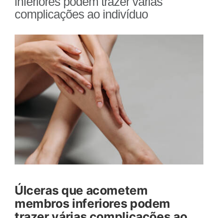
inferiores podem trazer várias
complicações ao indivíduo
View
Larger
Image
Úlceras que acometem
membros inferiores podem
trazer várias complicações ao