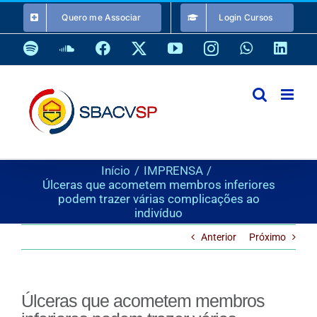
Ir
Quero me Associar
Login Cursos
para
o
Spotify
SoundCloud
Facebook
X
YouTube
Instagram
WhatsApp
Link
conteúdo
Início
IMPRENSA
Úlceras que acometem membros inferiores
podem trazer várias complicações ao
indivíduo
Anterior
Próximo
Úlceras que acometem membros