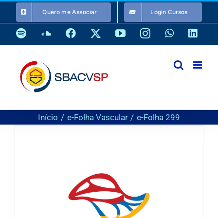
Ir
Quero me Associar
Login Cursos
para
o
Spotify
SoundCloud
Facebook
X
YouTube
Instagram
WhatsApp
Link
conteúdo
Início
e-Folha Vascular
e-Folha 299