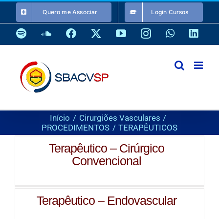
Ir
Quero me Associar
Login Cursos
para
o
Spotify
SoundCloud
Facebook
X
YouTube
Instagram
WhatsApp
Link
conteúdo
Início
Cirurgiões Vasculares
PROCEDIMENTOS
TERAPÊUTICOS
Terapêutico – Cirúrgico
Convencional
Terapêutico – Endovascular