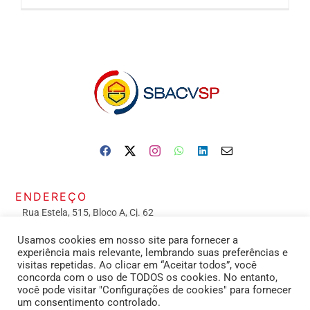
ENDEREÇO
Rua Estela, 515, Bloco A, Cj. 62
Vila Mariana – São Paulo – 04011-002
Usamos cookies em nosso site para fornecer a
experiência mais relevante, lembrando suas preferências e
ATENDIMENTO de 9h às 18h
visitas repetidas. Ao clicar em “Aceitar todos”, você
concorda com o uso de TODOS os cookies. No entanto,
você pode visitar "Configurações de cookies" para fornecer
CONTATOS
um consentimento controlado.