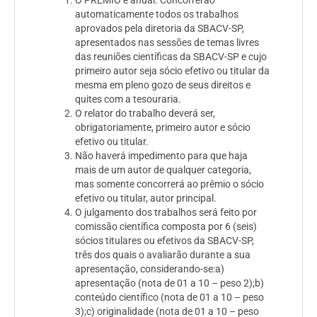
O PRÊMIO é anual. Concorrerão
automaticamente todos os trabalhos
aprovados pela diretoria da SBACV-SP,
apresentados nas sessões de temas livres
das reuniões científicas da SBACV-SP e cujo
primeiro autor seja sócio
efetivo
ou
titular
da
mesma em pleno gozo de seus direitos e
quites com a tesouraria.
O relator do trabalho deverá ser,
obrigatoriamente, primeiro autor e sócio
efetivo
ou
titular
.
Não haverá impedimento para que haja
mais de um autor de qualquer categoria,
mas somente concorrerá ao prêmio o sócio
efetivo ou titular, autor principal.
O julgamento dos trabalhos será feito por
comissão científica composta por 6 (seis)
sócios titulares ou efetivos da SBACV-SP,
três dos quais o avaliarão durante a sua
apresentação, considerando-se:a)
apresentação (nota de 01 a 10 – peso 2);b)
conteúdo científico (nota de 01 a 10 – peso
3);c) originalidade (nota de 01 a 10 – peso