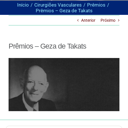
Início
Cirurgiões Vasculares
Prêmios
Prêmios – Geza de Takats
Anterior
Próximo
Prêmios – Geza de Takats
View
Larger
Image