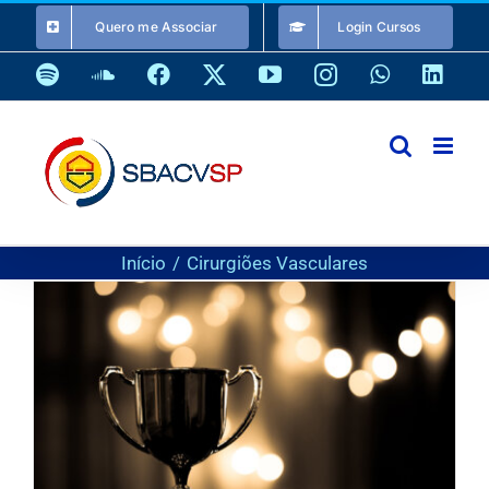
Ir
Quero me Associar
Login Cursos
para
o
Spotify
SoundCloud
Facebook
X
YouTube
Instagram
WhatsApp
Link
conteúdo
Início
Cirurgiões Vasculares