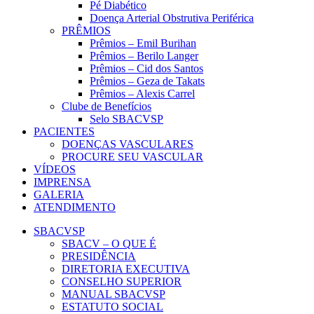
Pé Diabético
Doença Arterial Obstrutiva Periférica
PRÊMIOS
Prêmios – Emil Burihan
Prêmios – Berilo Langer
Prêmios – Cid dos Santos
Prêmios – Geza de Takats
Prêmios – Alexis Carrel
Clube de Benefícios
Selo SBACVSP
PACIENTES
DOENÇAS VASCULARES
PROCURE SEU VASCULAR
VÍDEOS
IMPRENSA
GALERIA
ATENDIMENTO
SBACVSP
SBACV – O QUE É
PRESIDÊNCIA
DIRETORIA EXECUTIVA
CONSELHO SUPERIOR
MANUAL SBACVSP
ESTATUTO SOCIAL