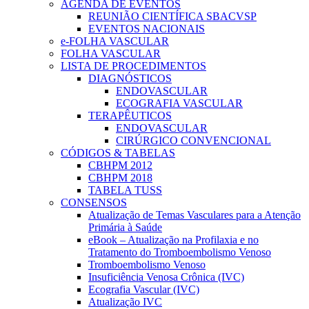
AGENDA DE EVENTOS
REUNIÃO CIENTÍFICA SBACVSP
EVENTOS NACIONAIS
e-FOLHA VASCULAR
FOLHA VASCULAR
LISTA DE PROCEDIMENTOS
DIAGNÓSTICOS
ENDOVASCULAR
ECOGRAFIA VASCULAR
TERAPÊUTICOS
ENDOVASCULAR
CIRÚRGICO CONVENCIONAL
CÓDIGOS & TABELAS
CBHPM 2012
CBHPM 2018
TABELA TUSS
CONSENSOS
Atualização de Temas Vasculares para a Atenção
Primária à Saúde
eBook – Atualização na Profilaxia e no
Tratamento do Tromboembolismo Venoso
Tromboembolismo Venoso
Insuficiência Venosa Crônica (IVC)
Ecografia Vascular (IVC)
Atualização IVC