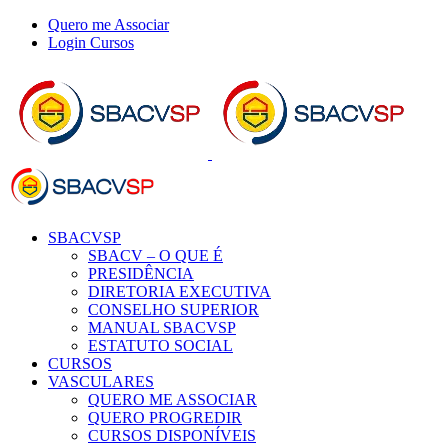
Ir
Quero me Associar
para
Login Cursos
o
Spotify
SoundCloud
Facebook
X
YouTube
Instagram
WhatsApp
LinkedIn
conteúdo
SBACVSP
SBACV – O QUE É
PRESIDÊNCIA
DIRETORIA EXECUTIVA
CONSELHO SUPERIOR
MANUAL SBACVSP
ESTATUTO SOCIAL
CURSOS
VASCULARES
QUERO ME ASSOCIAR
QUERO PROGREDIR
CURSOS DISPONÍVEIS