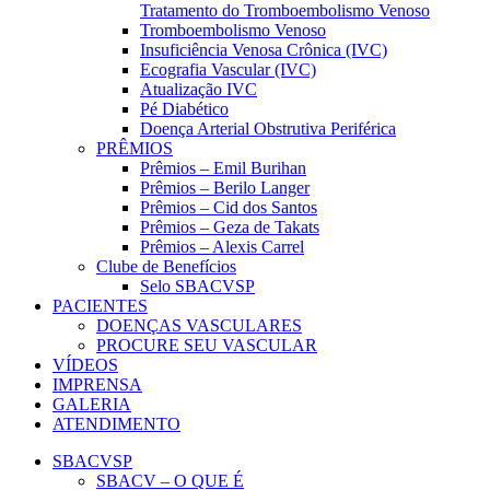
Tratamento do Tromboembolismo Venoso
Tromboembolismo Venoso
Insuficiência Venosa Crônica (IVC)
Ecografia Vascular (IVC)
Atualização IVC
Pé Diabético
Doença Arterial Obstrutiva Periférica
PRÊMIOS
Prêmios – Emil Burihan
Prêmios – Berilo Langer
Prêmios – Cid dos Santos
Prêmios – Geza de Takats
Prêmios – Alexis Carrel
Clube de Benefícios
Selo SBACVSP
PACIENTES
DOENÇAS VASCULARES
PROCURE SEU VASCULAR
VÍDEOS
IMPRENSA
GALERIA
ATENDIMENTO
SBACVSP
SBACV – O QUE É