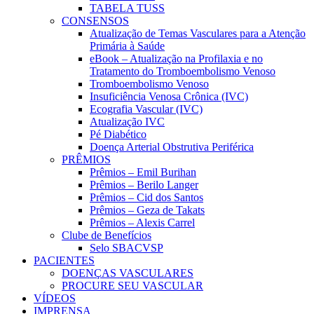
TABELA TUSS
CONSENSOS
Atualização de Temas Vasculares para a Atenção
Primária à Saúde
eBook – Atualização na Profilaxia e no
Tratamento do Tromboembolismo Venoso
Tromboembolismo Venoso
Insuficiência Venosa Crônica (IVC)
Ecografia Vascular (IVC)
Atualização IVC
Pé Diabético
Doença Arterial Obstrutiva Periférica
PRÊMIOS
Prêmios – Emil Burihan
Prêmios – Berilo Langer
Prêmios – Cid dos Santos
Prêmios – Geza de Takats
Prêmios – Alexis Carrel
Clube de Benefícios
Selo SBACVSP
PACIENTES
DOENÇAS VASCULARES
PROCURE SEU VASCULAR
VÍDEOS
IMPRENSA