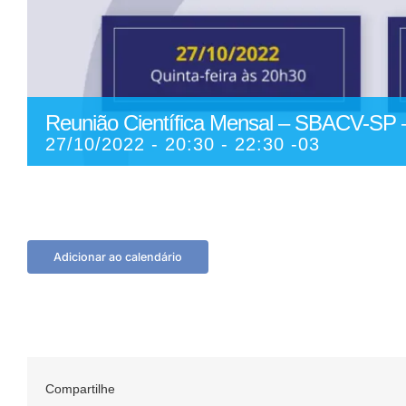
Reunião Científica Mensal – SBACV-SP 
27/10/2022 - 20:30
-
22:30
-03
Adicionar ao calendário
Compartilhe