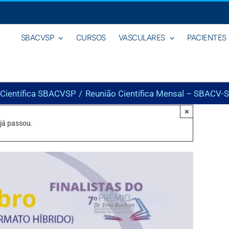
SBACVSP
CURSOS
VASCULARES
PACIENTES
 Científica SBACVSP
Reunião Científica Mensal – SBACV
×
 já passou.