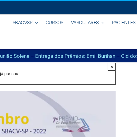
SBACVSP
CURSOS
VASCULARES
PACIENTES
união Solene – Entrega dos Prêmios: Emil Burihan – Cid dos
×
 já passou.