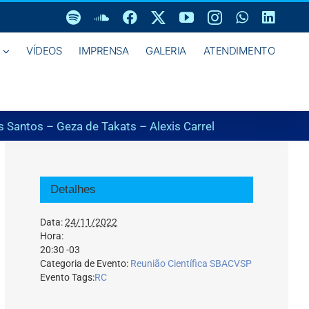
Spotify
SoundCloud
Facebook
X
YouTube
Instagram
WhatsAp
Linke
VÍDEOS
IMPRENSA
GALERIA
ATENDIMENTO
 Santos – Geza de Takats – Alexis Carrel
Detalhes
Data:
24/11/2022
Hora:
20:30
-03
Categoria de Evento:
Reunião Científica SBACVSP
Evento Tags:
RC