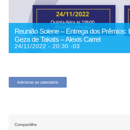
Reunião Solene – Entrega dos Prêmios: E
Geza de Takats – Alexis Carrel
24/11/2022 - 20:30
-03
Adicionar ao calendário
Compartilhe