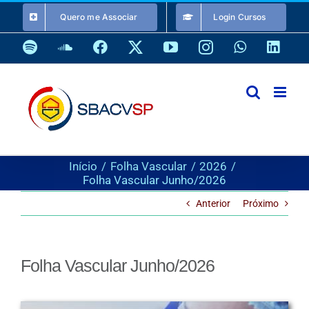
Ir
Quero me Associar
Login Cursos
para
o
Spotify
SoundCloud
Facebook
X
YouTube
Instagram
WhatsApp
Link
conteúdo
Início
Folha Vascular
2026
Folha Vascular Junho/2026
Anterior
Próximo
Folha Vascular Junho/2026