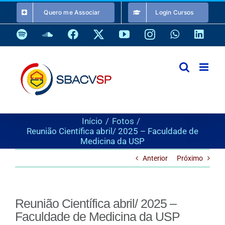
Ir
Quero me Associar
Login Cursos
para
o
Spotify
SoundCloud
Facebook
X
YouTube
Instagram
WhatsApp
Link
conteúdo
Início
Fotos
Reunião Científica abril/ 2025 – Faculdade de
Medicina da USP
Anterior
Próximo
Reunião Científica abril/ 2025 –
Faculdade de Medicina da USP