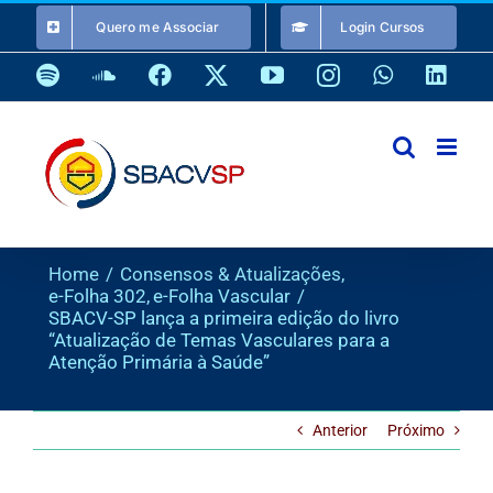
Ir
Quero me Associar
Login Cursos
para
o
Spotify
SoundCloud
Facebook
X
YouTube
Instagram
WhatsApp
Link
conteúdo
Home
Consensos & Atualizações
e-Folha 302
e-Folha Vascular
SBACV-SP lança a primeira edição do livro
“Atualização de Temas Vasculares para a
Atenção Primária à Saúde”
Anterior
Próximo