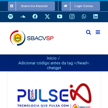
Ir
Quero me Associar
Login Cursos
para
o
Spotify
SoundCloud
Facebook
X
YouTube
Instagram
WhatsApp
Link
conteúdo
Início
Adicionar código antes da tag </head>.
chatgpt