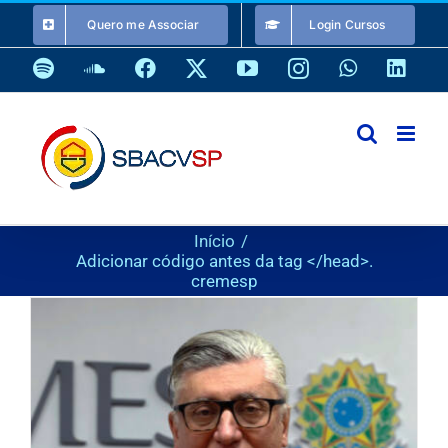
Ir
Quero me Associar
Login Cursos
para
o
Spotify
SoundCloud
Facebook
X
YouTube
Instagram
WhatsApp
Link
conteúdo
Início
Adicionar código antes da tag </head>.
cremesp