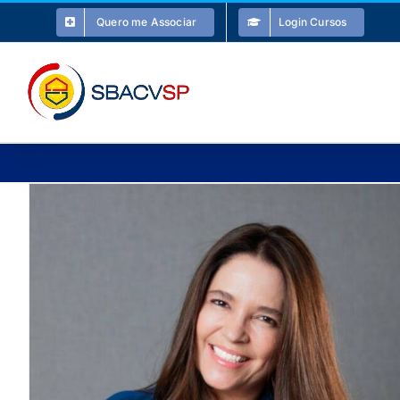
Ir
Quero me Associar
Login Cursos
para
o
conteúdo