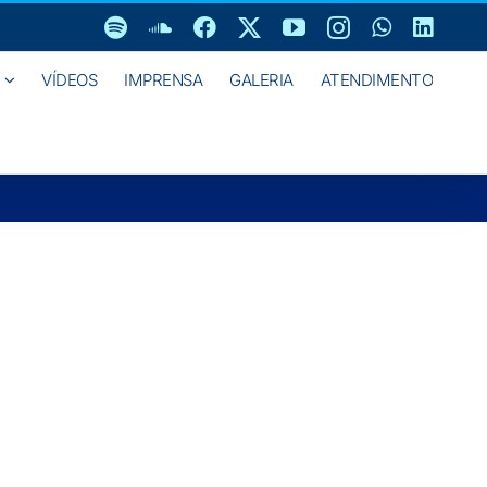
Spotify
SoundCloud
Facebook
X
YouTube
Instagram
WhatsAp
Linke
VÍDEOS
IMPRENSA
GALERIA
ATENDIMENTO