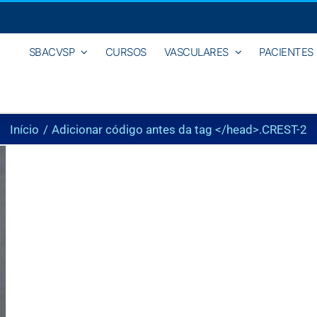
SBACVSP
CURSOS
VASCULARES
PACIENTES
Início
Adicionar código antes da tag </head>.
CREST-2