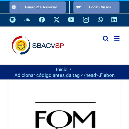
Ir
Quero me Associar
Login Cursos
para
o
Spotify
SoundCloud
Facebook
X
YouTube
Instagram
WhatsApp
Link
conteúdo
Início
Adicionar código antes da tag </head>.
Flebon