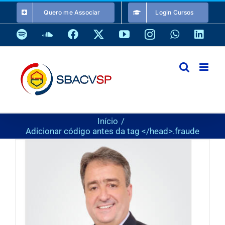
Ir
Quero me Associar
Login Cursos
para
o
Spotify
SoundCloud
Facebook
X
YouTube
Instagram
WhatsApp
Link
conteúdo
Início
Adicionar código antes da tag </head>.
fraude