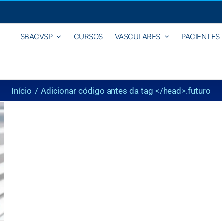
SBACVSP
CURSOS
VASCULARES
PACIENTES
Início
Adicionar código antes da tag </head>.
futuro