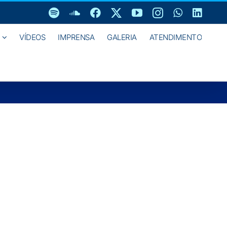
Spotify
SoundCloud
Facebook
X
YouTube
Instagram
WhatsAp
Linke
VÍDEOS
IMPRENSA
GALERIA
ATENDIMENTO