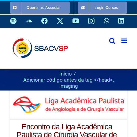
Ir
Quero me Associar
Login Cursos
para
o
Spotify
SoundCloud
Facebook
X
YouTube
Instagram
WhatsApp
Link
conteúdo
Início
Adicionar código antes da tag </head>.
imaging
Encontro da Liga Acadêmica
Paulista de Cirurgia Vascular de