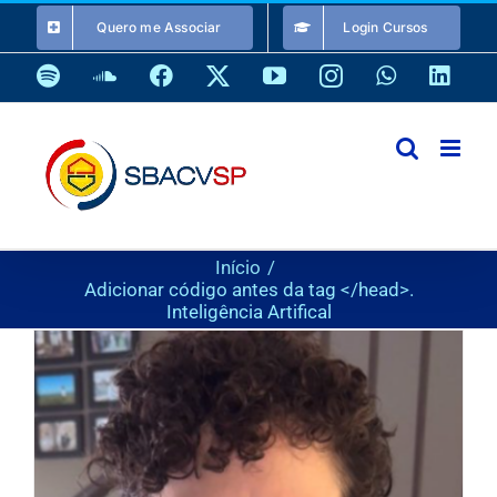
Ir
Quero me Associar
Login Cursos
para
o
Spotify
SoundCloud
Facebook
X
YouTube
Instagram
WhatsApp
Link
conteúdo
Início
Adicionar código antes da tag </head>.
Inteligência Artifical