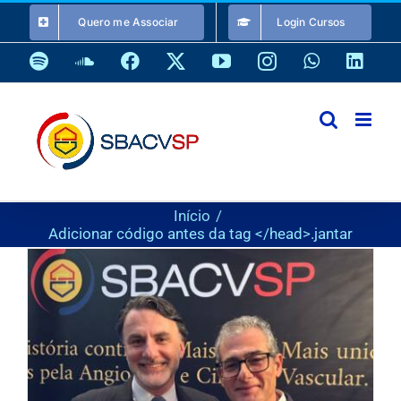
Ir
Quero me Associar
Login Cursos
para
o
Spotify
SoundCloud
Facebook
X
YouTube
Instagram
WhatsApp
Link
conteúdo
Início
Adicionar código antes da tag </head>.
jantar