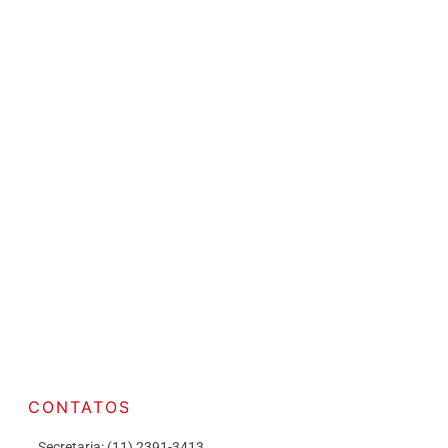
CONTATOS
Secretaria: (11) 2391-3413