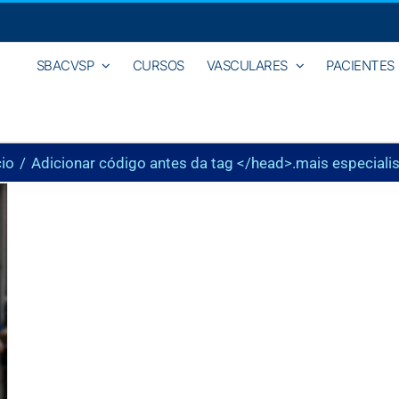
SBACVSP
CURSOS
VASCULARES
PACIENTES
cio
Adicionar código antes da tag </head>.
mais especiali