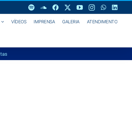
Spotify
SoundCloud
Facebook
X
YouTube
Instagram
WhatsAp
Linke
VÍDEOS
IMPRENSA
GALERIA
ATENDIMENTO
stas