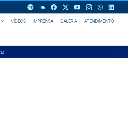
Spotify
SoundCloud
Facebook
X
YouTube
Instagram
WhatsAp
Linke
VÍDEOS
IMPRENSA
GALERIA
ATENDIMENTO
lha