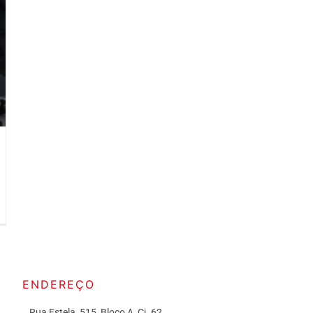
ENDEREÇO
Rua Estela, 515, Bloco A, Cj. 62