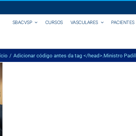
SBACVSP
CURSOS
VASCULARES
PACIENTES
ício
Adicionar código antes da tag </head>.
Ministro Padi