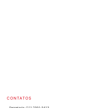
CONTATOS
Secretaria: (11) 2391-3413