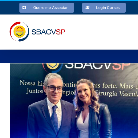
Ir
Quero me Associar
Login Cursos
para
o
conteúdo