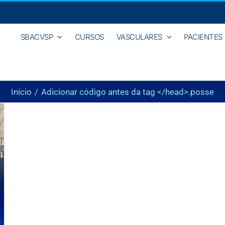
SBACVSP
CURSOS
VASCULARES
PACIENTES
Início
Adicionar código antes da tag </head>.
posse