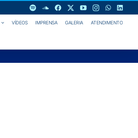
Spotify
SoundCloud
Facebook
X
YouTube
Instagram
WhatsAp
Linke
VÍDEOS
IMPRENSA
GALERIA
ATENDIMENTO