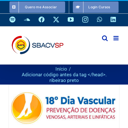
Ir
Quero me Associar
Login Cursos
para
o
Spotify
SoundCloud
Facebook
X
YouTube
Instagram
WhatsApp
Link
conteúdo
Início
Adicionar código antes da tag </head>.
ribeirao preto