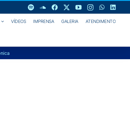
Spotify
SoundCloud
Facebook
X
YouTube
Instagram
WhatsAp
Linke
VÍDEOS
IMPRENSA
GALERIA
ATENDIMENTO
ônica