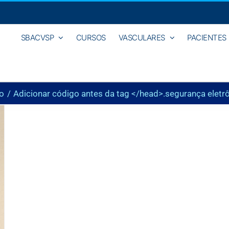
SBACVSP
CURSOS
VASCULARES
PACIENTES
io
Adicionar código antes da tag </head>.
segurança eletr