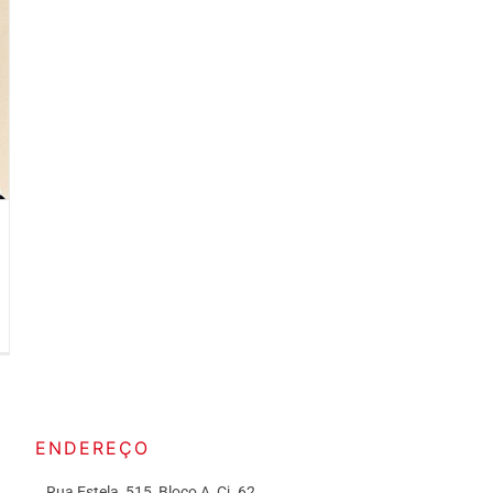
ENDEREÇO
Rua Estela, 515, Bloco A, Cj. 62