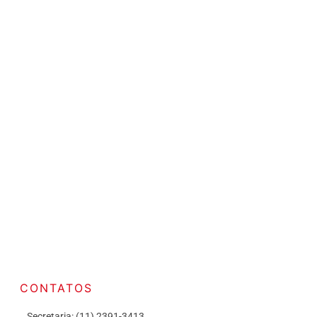
CONTATOS
Secretaria: (11) 2391-3413