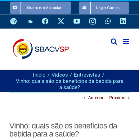
Ir
Quero me Associar
Login Cursos
para
o
Spotify
SoundCloud
Facebook
X
YouTube
Instagram
WhatsApp
Link
conteúdo
Início
Vídeos
Entrevistas
Vinho: quais são os benefícios da bebida para
a saúde?
Anterior
Próximo
Vinho: quais são os benefícios da
bebida para a saúde?