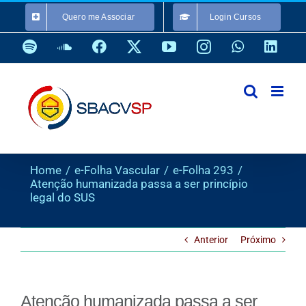
Ir
Quero me Associar
Login Cursos
para
o
Spotify
SoundCloud
Facebook
X
YouTube
Instagram
WhatsApp
Link
conteúdo
Home
e-Folha Vascular
e-Folha 293
Atenção humanizada passa a ser princípio
legal do SUS
Anterior
Próximo
Atenção humanizada passa a ser