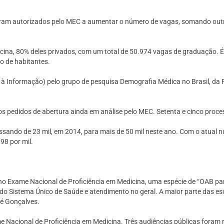
am autorizados pelo MEC a aumentar o número de vagas, somando outras
dicina, 80% deles privados, com um total de 50.974 vagas de graduação
ão de habitantes.
o à Informação) pelo grupo de pesquisa Demografia Médica no Brasil, d
s pedidos de abertura ainda em análise pelo MEC. Setenta e cinco proce
sando de 23 mil, em 2014, para mais de 50 mil neste ano. Com o atual n
98 por mil.
no Exame Nacional de Proficiência em Medicina, uma espécie de “OAB pa
Sistema Único de Saúde e atendimento no geral. A maior parte das escola
sé Gonçalves.
me Nacional de Proficiência em Medicina. Três audiências públicas fora