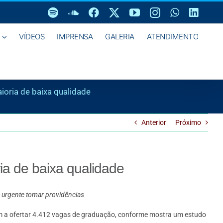
Spotify
SoundCloud
Facebook
X
YouTube
Instagram
WhatsAp
Linke
VÍDEOS
IMPRENSA
GALERIA
ATENDIMENTO
ioria de baixa qualidade
Anterior
Próximo
ia de baixa qualidade
na urgente tomar providências
am a ofertar 4.412 vagas de graduação, conforme mostra um estudo