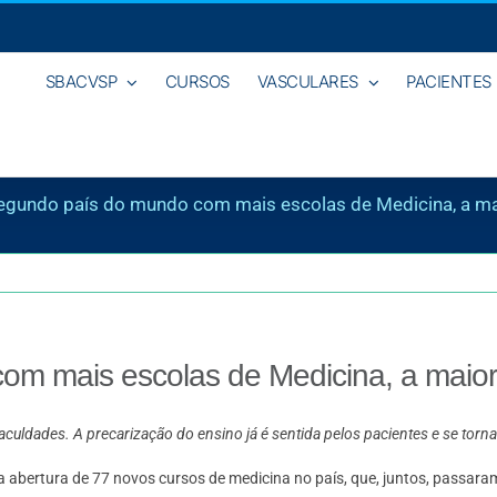
SBACVSP
CURSOS
VASCULARES
PACIENTES
segundo país do mundo com mais escolas de Medicina, a ma
om mais escolas de Medicina, a maior
faculdades. A precarização do ensino já é sentida pelos pacientes e se tor
 abertura de 77 novos cursos de medicina no país, que, juntos, passar