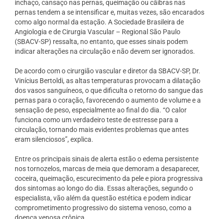
inchaço, cansaço nas pernas, queimação ou cãibras nas
pernas tendem a se intensificar e, muitas vezes, são encarados
como algo normal da estação. A Sociedade Brasileira de
Angiologia e de Cirurgia Vascular – Regional São Paulo
(SBACV-SP) ressalta, no entanto, que esses sinais podem
indicar alterações na circulação e não devem ser ignorados.
De acordo com o cirurgião vascular e diretor da SBACV-SP, Dr.
Vinícius Bertoldi, as altas temperaturas provocam a dilatação
dos vasos sanguíneos, o que dificulta o retorno do sangue das
pernas para o coração, favorecendo o aumento de volume e a
sensação de peso, especialmente ao final do dia. “O calor
funciona como um verdadeiro teste de estresse para a
circulação, tornando mais evidentes problemas que antes
eram silenciosos”, explica.
Entre os principais sinais de alerta estão o edema persistente
nos tornozelos, marcas de meia que demoram a desaparecer,
coceira, queimação, escurecimento da pele e piora progressiva
dos sintomas ao longo do dia. Essas alterações, segundo o
especialista, vão além da questão estética e podem indicar
comprometimento progressivo do sistema venoso, como a
doença venosa crônica.