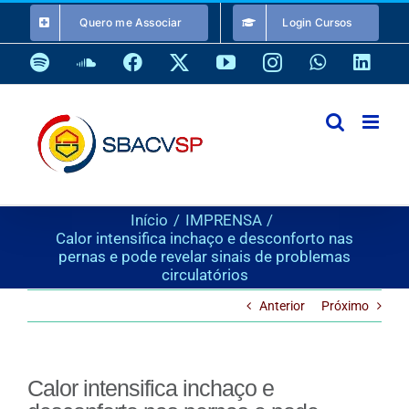
Ir
Quero me Associar
Login Cursos
para
o
Spotify
SoundCloud
Facebook
X
YouTube
Instagram
WhatsApp
Link
conteúdo
Início
IMPRENSA
Calor intensifica inchaço e desconforto nas
pernas e pode revelar sinais de problemas
circulatórios
Anterior
Próximo
Calor intensifica inchaço e