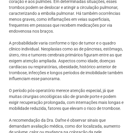
coração e aos pulmões. Em determinadas situações, esses
trombos podem se deslocar e atingir a circulação pulmonar,
caracterizando a embolia pulmonar. Há também ocorrências
menos graves, como inflamações em veias superficiais,
frequentes em pessoas que recebem medicações por via
endovenosa nos braços.
A probabilidade varia conforme o tipo de tumor e o quadro
clínico individual. Neoplasias como as de pâncreas, estômago,
útero, rins e tumores cerebrais primários figuram entre as que
exigem atenção ampliada. Aspectos como idade, doenças
cardíacas ou respiratórias, obesidade, histórico anterior de
trombose, infecções e longos períodos de imobilidade também
influenciam esse panorama.
O período pós-operatório merece atenção especial, já que
muitas cirurgias oncológicas são de grande porte e podem
exigir recuperação prolongada, com internações mais longas e
mobilidade reduzida, fatores que elevam o risco de trombose.
A recomendação da Dra. Dafne é observar sinais que
demandam avaliação médica, como dor localizada, aumento
de volume, calor ou mudança na coloração da pele,