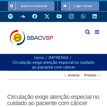
Ir
Quero me Associar
Login Cursos
para
o
Spotify
SoundCloud
Facebook
X
YouTube
Instagram
WhatsApp
Link
conteúdo
Início
IMPRENSA
Circulação exige atenção especial no cuidado
ao paciente com câncer
Anterior
Próximo
Circulação exige atenção especial no
cuidado ao paciente com câncer