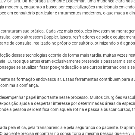
BACV-SP, Dra. Dafne Braga Diamante Leiderman, uma mudança clara nas 
ia moderna, enquanto a busca por especializações tradicionais em endo
co em consultório particular e tratamentos modernos, o que muda a din
s estruturam sua prática. Cada vez mais cedo, eles investem na montagem
nsulta, como ultrassom Doppler, lasers, resfriadores de pele e equipame
arte da consulta, realizado no próprio consultório, otimizando o diagnóst
ção dessas tecnologias ocorria de forma mais tardia, muitas vezes restr
mia. Cursos que antes eram exclusivamente presenciais passaram a ser
consegue se atualizar, fazer pós-graduação e até cursos internacionais s
ialmente na formação endovascular. Essas ferramentas contribuem para
s com mais confiança.
esempenhar papel importante nesse processo. Muitos cirurgiões vascular
exposição ajuda a despertar interesse por determinadas áreas da especia
de a pessoa se identifica com aquela rotina e passa a buscar cursos, 
uiada pela ética, pela transparência e pela segurança do paciente. O ap
 paciente precisa encontrar no consultório a mesma pessoa que ele viu n