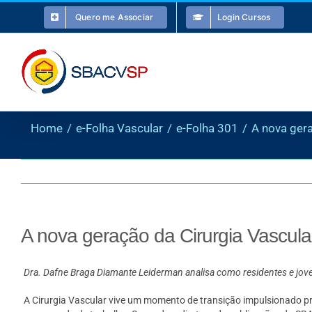
Ir
Quero me Associar
Login Cursos
para
o
conteúdo
Home
e-Folha Vascular
e-Folha 301
A nova gera
A nova geração da Cirurgia Vascular
Dra. Dafne Braga Diamante Leiderman analisa como residentes e joven
A Cirurgia Vascular vive um momento de transição impulsionado pri