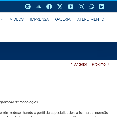
Spotify
SoundCloud
Facebook
X
YouTube
Instagram
WhatsAp
Linke
VÍDEOS
IMPRENSA
GALERIA
ATENDIMENTO
Anterior
Próximo
orporação de tecnologias
e vêm redesenhando o perfil da especialidade e a forma de inserção