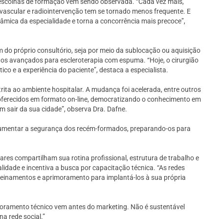
escolhas de formação vem sendo observada. “Cada vez mais,
vascular e radiointervenção tem se tornado menos frequente. E
âmica da especialidade e torna a concorrência mais precoce”,
 do próprio consultório, seja por meio da sublocação ou aquisição
ntos avançados para escleroterapia com espuma. “Hoje, o cirurgião
ico e a experiência do paciente”, destaca a especialista.
ita ao ambiente hospitalar. A mudança foi acelerada, entre outros
 oferecidos em formato on-line, democratizando o conhecimento em
em sair da sua cidade”, observa Dra. Dafne.
 aumentar a segurança dos recém-formados, preparando-os para
es compartilham sua rotina profissional, estrutura de trabalho e
lidade e incentiva a busca por capacitação técnica. “As redes
treinamentos e aprimoramento para implantá-los à sua própria
rimoramento técnico vem antes do marketing. Não é sustentável
a rede social.”