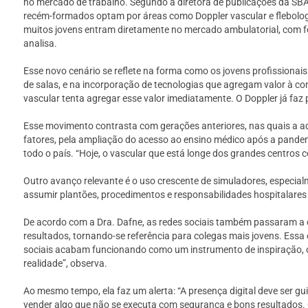
no mercado de trabalho. Segundo a diretora de publicações da S
recém-formados optam por áreas como Doppler vascular e flebolog
muitos jovens entram diretamente no mercado ambulatorial, com fo
analisa.
Esse novo cenário se reflete na forma como os jovens profissionai
de salas, e na incorporação de tecnologias que agregam valor à co
vascular tenta agregar esse valor imediatamente. O Doppler já faz p
Esse movimento contrasta com gerações anteriores, nas quais a ado
fatores, pela ampliação do acesso ao ensino médico após a pande
todo o país. “Hoje, o vascular que está longe dos grandes centros 
Outro avanço relevante é o uso crescente de simuladores, espec
assumir plantões, procedimentos e responsabilidades hospitalare
De acordo com a Dra. Dafne, as redes sociais também passaram a d
resultados, tornando-se referência para colegas mais jovens. Essa 
sociais acabam funcionando como um instrumento de inspiração, on
realidade”, observa.
Ao mesmo tempo, ela faz um alerta: “A presença digital deve ser g
vender algo que não se executa com segurança e bons resultados. O