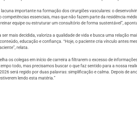
 lacuna importante na formação dos cirurgiões vasculares: o desenvolv
 são competências essenciais, mas que não fazem parte da residência mé
reinar equipe ou estruturar um consultório de forma sustentável”, apont
 a ser mais decidida, valoriza a qualidade de vida e busca uma relação 
teúdo, educação e confiança. “Hoje, o paciente cria vínculo antes mes
ciente”, relata.
lha os colegas em início de carreira a filtrarem o excesso de informaçõe
empo todo, mas precisamos buscar o que faz sentido para a nossa reali
 2026 será regido por duas palavras: simplificação e calma. Depois de anos
estiverem lendo esta matéria.”