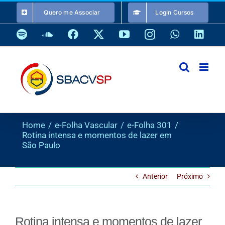
Ir
Quero me Associar
Login Cursos
para
o
Spotify
SoundCloud
Facebook
X
YouTube
Instagram
WhatsApp
Link
conteúdo
Home
e-Folha Vascular
e-Folha 301
Rotina intensa e momentos de lazer em
São Paulo
Anterior
Próximo
Rotina intensa e momentos de lazer