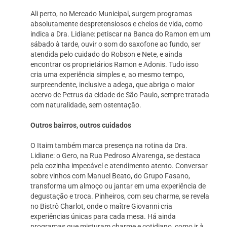
Ali perto, no Mercado Municipal, surgem programas
absolutamente despretensiosos e cheios de vida, como
indica a Dra. Lidiane: petiscar na Banca do Ramon em um
sábado à tarde, ouvir o som do saxofone ao fundo, ser
atendida pelo cuidado do Robson e Nete, e ainda
encontrar os proprietários Ramon e Adonis. Tudo isso
cria uma experiência simples e, ao mesmo tempo,
surpreendente, inclusive a adega, que abriga o maior
acervo de Petrus da cidade de São Paulo, sempre tratada
com naturalidade, sem ostentação.
Outros bairros, outros cuidados
O Itaim também marca presença na rotina da Dra.
Lidiane: o Gero, na Rua Pedroso Alvarenga, se destaca
pela cozinha impecável e atendimento atento. Conversar
sobre vinhos com Manuel Beato, do Grupo Fasano,
transforma um almoço ou jantar em uma experiência de
degustação e troca. Pinheiros, com seu charme, se revela
no Bistrô Charlot, onde o maître Giovanni cria
experiências únicas para cada mesa. Há ainda
programas que misturam charme e cotidiano, como ir à