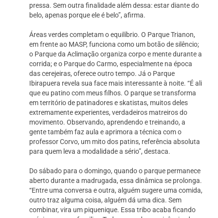
pressa. Sem outra finalidade além dessa: estar diante do
belo, apenas porque ele é belo”, afirma.
Áreas verdes completam o equilíbrio. O Parque Trianon,
em frente ao MASP, funciona como um botão de silêncio;
o Parque da Aclimação organiza corpo e mente durante a
corrida; e o Parque do Carmo, especialmente na época
das cerejeiras, oferece outro tempo. Já o Parque
Ibirapuera revela sua face mais interessante à noite. “É ali
que eu patino com meus filhos. O parque se transforma
em território de patinadores e skatistas, muitos deles
extremamente experientes, verdadeiros matreiros do
movimento. Observando, aprendendo e treinando, a
gente também faz aula e aprimora a técnica com o
professor Corvo, um mito dos patins, referência absoluta
para quem leva a modalidade a sério”, destaca.
Do sábado para o domingo, quando o parque permanece
aberto durante a madrugada, essa dinâmica se prolonga.
“Entre uma conversa e outra, alguém sugere uma comida,
outro traz alguma coisa, alguém dá uma dica. Sem
combinar, vira um piquenique. Essa tribo acaba ficando