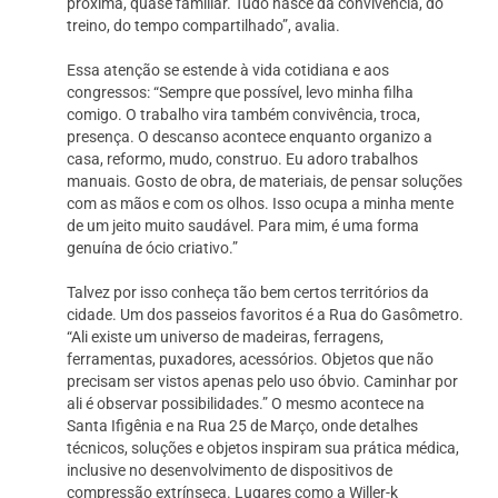
próxima, quase familiar. Tudo nasce da convivência, do
treino, do tempo compartilhado”, avalia.
Essa atenção se estende à vida cotidiana e aos
congressos: “Sempre que possível, levo minha filha
comigo. O trabalho vira também convivência, troca,
presença. O descanso acontece enquanto organizo a
casa, reformo, mudo, construo. Eu adoro trabalhos
manuais. Gosto de obra, de materiais, de pensar soluções
com as mãos e com os olhos. Isso ocupa a minha mente
de um jeito muito saudável. Para mim, é uma forma
genuína de ócio criativo.”
Talvez por isso conheça tão bem certos territórios da
cidade. Um dos passeios favoritos é a Rua do Gasômetro.
“Ali existe um universo de madeiras, ferragens,
ferramentas, puxadores, acessórios. Objetos que não
precisam ser vistos apenas pelo uso óbvio. Caminhar por
ali é observar possibilidades.” O mesmo acontece na
Santa Ifigênia e na Rua 25 de Março, onde detalhes
técnicos, soluções e objetos inspiram sua prática médica,
inclusive no desenvolvimento de dispositivos de
compressão extrínseca. Lugares como a Willer-k