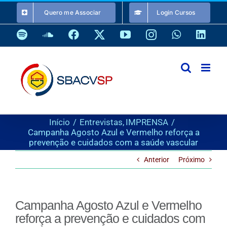
Ir
Quero me Associar
Login Cursos
para
o
Spotify
SoundCloud
Facebook
X
YouTube
Instagram
WhatsApp
Link
conteúdo
Início
Entrevistas
IMPRENSA
Campanha Agosto Azul e Vermelho reforça a
prevenção e cuidados com a saúde vascular
Anterior
Próximo
Campanha Agosto Azul e Vermelho
reforça a prevenção e cuidados com