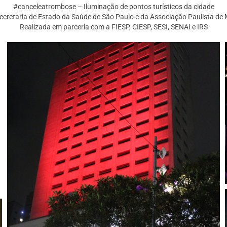
#canceleatrombose – Iluminação de pontos turísticos da cidade
Secretaria de Estado da Saúde de São Paulo e da Associação Paulista de 
Realizada em parceria com a FIESP, CIESP, SESI, SENAI e IRS