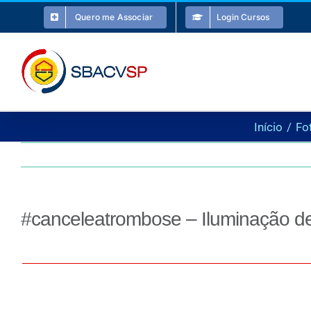
Ir
Quero me Associar
Login Cursos
para
o
conteúdo
Início
Fo
#canceleatrombose – Iluminação de 