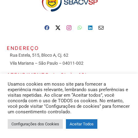
ENDEREÇO
Rua Estela, 515, Bloco A, Cj. 62
Vila Mariana – São Paulo – 04011-002
ATENDIMENTO de 9h às 18h
Usamos cookies em nosso site para fornecer a
experiência mais relevante, lembrando suas preferências e
CONTATOS
visitas repetidas. Ao clicar em “Aceitar todos”, você
concorda com o uso de TODOS os cookies. No entanto,
Secretaria: (11) 2391-3413
você pode visitar "Configurações de cookies" para fornecer
um consentimento controlado.
Configurações dos Cookies
Aceitar Todos