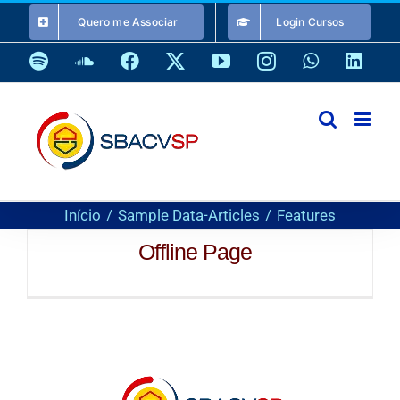
Ir
Quero me Associar
Login Cursos
para
o
Spotify
SoundCloud
Facebook
X
YouTube
Instagram
WhatsApp
Link
conteúdo
Início
Sample Data-Articles
Features
Offline Page