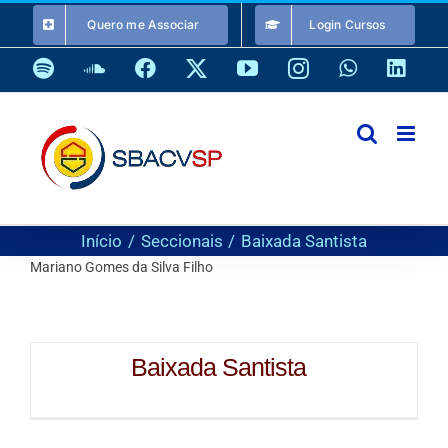
Ir
Quero me Associar
Login Cursos
para
o
Spotify
SoundCloud
Facebook
X
YouTube
Instagram
WhatsApp
Link
conteúdo
Início
Seccionais
Baixada Santista
Mariano Gomes da Silva Filho
Baixada Santista