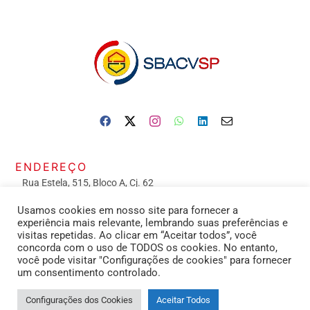
ENDEREÇO
Rua Estela, 515, Bloco A, Cj. 62
Vila Mariana – São Paulo – 04011-002
Usamos cookies em nosso site para fornecer a
experiência mais relevante, lembrando suas preferências e
ATENDIMENTO de 9h às 18h
visitas repetidas. Ao clicar em “Aceitar todos”, você
concorda com o uso de TODOS os cookies. No entanto,
você pode visitar "Configurações de cookies" para fornecer
CONTATOS
um consentimento controlado.
Secretaria: (11) 2391-3413
Configurações dos Cookies
Aceitar Todos