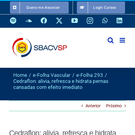
Ir
Quero me Associar
Login Cursos
para
o
Spotify
SoundCloud
Facebook
X
YouTube
Instagram
WhatsApp
Link
conteúdo
Home
e-Folha Vascular
e-Folha 293
Cedraflon: alivia, refresca e hidrata pernas
cansadas com efeito imediato
Anterior
Próximo
Cedraflon: alivia, refresca e hidrata