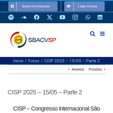
Ir
Quero me Associar
Login Cursos
para
o
Spotify
SoundCloud
Facebook
X
YouTube
Instagram
WhatsApp
Link
conteúdo
Início
Fotos
CISP 2025 – 15/05 – Parte 2
Anterior
Próximo
CISP 2025 – 15/05 – Parte 2
CISP – Congresso Internacional São