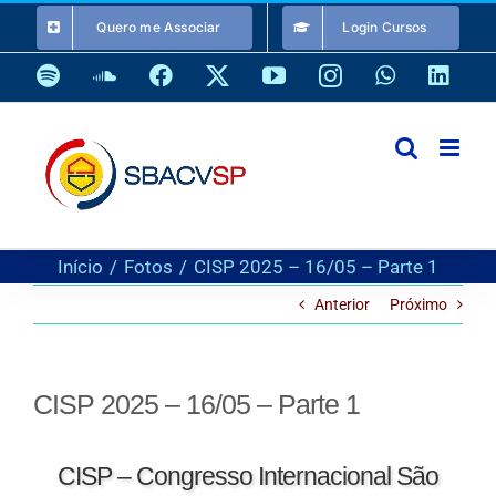
Ir
Quero me Associar
Login Cursos
para
o
Spotify
SoundCloud
Facebook
X
YouTube
Instagram
WhatsApp
Link
conteúdo
Início
Fotos
CISP 2025 – 16/05 – Parte 1
Anterior
Próximo
CISP 2025 – 16/05 – Parte 1
CISP – Congresso Internacional São