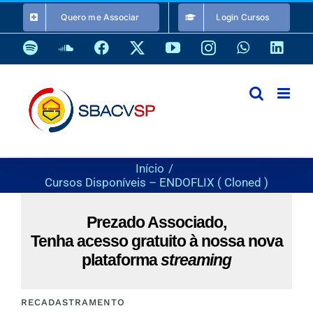
Ir
Quero me Associar
Login Cursos
para
o
Spotify
SoundCloud
Facebook
X
YouTube
Instagram
WhatsApp
Link
conteúdo
Início
Cursos Disponíveis – ENDOFLIX ( Cloned )
Prezado Associado,
Tenha acesso gratuito à nossa nova
plataforma
streaming
RECADASTRAMENTO