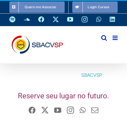
Ir
Quero me Associar
Login Cursos
para
o
Spotify
SoundCloud
Facebook
X
YouTube
Instagram
WhatsApp
Link
conteúdo
Recadastramento Cursos
SBACVSP
Reserve seu lugar no futuro.