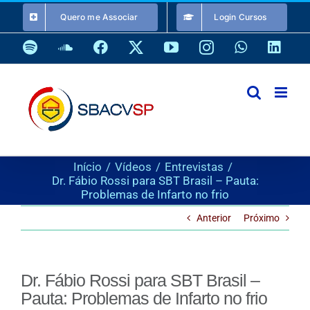
Ir
Quero me Associar
Login Cursos
para
o
Spotify
SoundCloud
Facebook
X
YouTube
Instagram
WhatsApp
Link
conteúdo
Início
Vídeos
Entrevistas
Dr. Fábio Rossi para SBT Brasil – Pauta:
Problemas de Infarto no frio
Anterior
Próximo
Dr. Fábio Rossi para SBT Brasil –
Pauta: Problemas de Infarto no frio